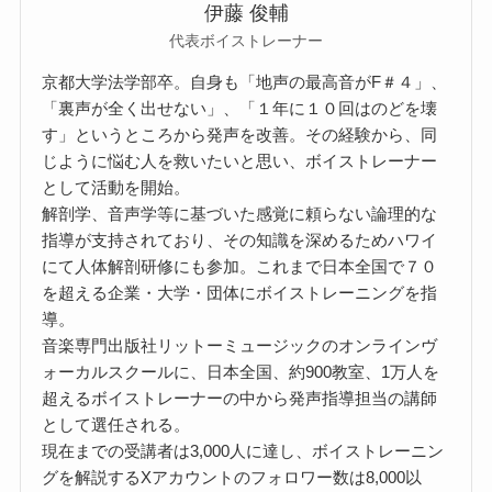
伊藤 俊輔
代表ボイストレーナー
京都大学法学部卒。自身も「地声の最高音がF＃４」、
「裏声が全く出せない」、「１年に１０回はのどを壊
す」というところから発声を改善。その経験から、同
じように悩む人を救いたいと思い、ボイストレーナー
として活動を開始。
解剖学、音声学等に基づいた感覚に頼らない論理的な
指導が支持されており、その知識を深めるためハワイ
にて人体解剖研修にも参加。これまで日本全国で７０
を超える企業・大学・団体にボイストレーニングを指
導。
音楽専門出版社リットーミュージックのオンラインヴ
ォーカルスクールに、日本全国、約900教室、1万人を
超えるボイストレーナーの中から発声指導担当の講師
として選任される。
現在までの受講者は3,000人に達し、ボイストレーニン
グを解説するXアカウントのフォロワー数は8,000以