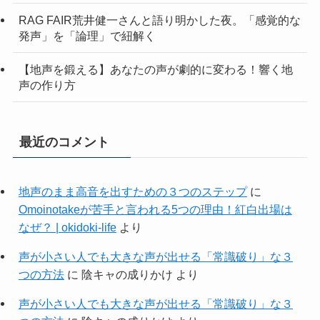
RAG FAIR荒井健一さんと語り明かした夜。「感覚的な
発声」を「論理」で紐解く
【地声を鍛える】あなたの声が劇的に変わる！響く地
声の作り方
最近のコメント
地声のまま高音を出すための３つのステップ
に
Omoinotakeが苦手と言われる5つの理由！紅白出場は
なぜ？ | okidoki-life
より
声が小さい人でも大きな声が出せる「常識破り」な３
つの方法
に
陰キャの成りかけ
より
声が小さい人でも大きな声が出せる「常識破り」な３