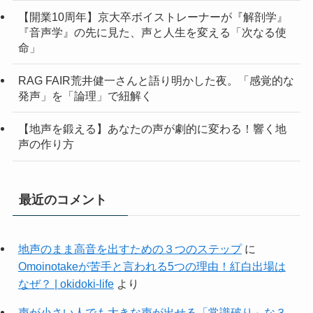
【開業10周年】京大卒ボイストレーナーが『解剖学』
『音声学』の先に見た、声と人生を変える「次なる使
命」
RAG FAIR荒井健一さんと語り明かした夜。「感覚的な
発声」を「論理」で紐解く
【地声を鍛える】あなたの声が劇的に変わる！響く地
声の作り方
最近のコメント
地声のまま高音を出すための３つのステップ
に
Omoinotakeが苦手と言われる5つの理由！紅白出場は
なぜ？ | okidoki-life
より
声が小さい人でも大きな声が出せる「常識破り」な３