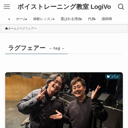
ボイストレーニング教室 LogiVo
ホーム
体験レッスン
選ばれる理由
代表
講師陣
ホーム
ラグフェアー
ラグフェアー
– tag –
コラム