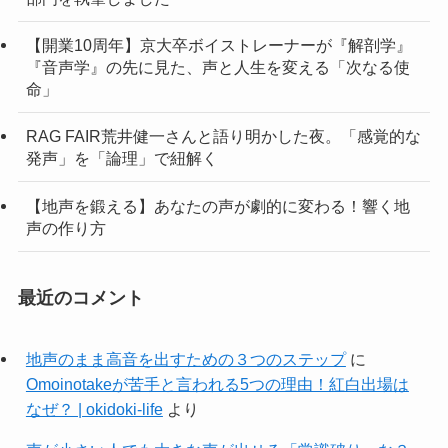
【開業10周年】京大卒ボイストレーナーが『解剖学』
『音声学』の先に見た、声と人生を変える「次なる使
命」
RAG FAIR荒井健一さんと語り明かした夜。「感覚的な
発声」を「論理」で紐解く
【地声を鍛える】あなたの声が劇的に変わる！響く地
声の作り方
最近のコメント
地声のまま高音を出すための３つのステップ
に
Omoinotakeが苦手と言われる5つの理由！紅白出場は
なぜ？ | okidoki-life
より