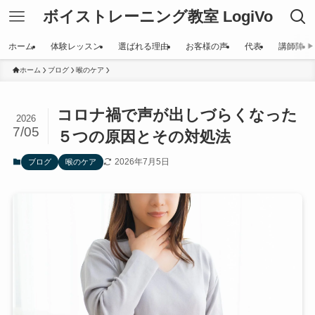
ボイストレーニング教室 LogiVo
ホーム
体験レッスン
選ばれる理由
お客様の声
代表
講師陣
ホーム
ブログ
喉のケア
コロナ禍で声が出しづらくなった
2026
7/05
５つの原因とその対処法
2026年7月5日
ブログ
喉のケア