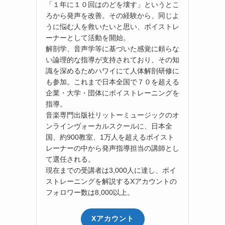
「１年に１０回はのどを壊す」というとこ
ろから発声を改善。その経験から、同じよ
うに悩む人を救いたいと思い、ボイストレ
ーナーとして活動を開始。
解剖学、音声学等に基づいた感覚に頼らな
い論理的な指導が支持されており、その知
識を深めるためハワイにて人体解剖研修に
も参加。これまで日本全国で７０を超える
企業・大学・団体にボイストレーニングを
指導。
音楽専門出版社リットーミュージックのオ
ンラインヴォーカルスクールに、日本全
国、約900教室、1万人を超えるボイスト
レーナーの中から発声指導担当の講師とし
て選任される。
現在までの受講者は3,000人に達し、ボイ
ストレーニングを解説するXアカウントの
フォロワー数は8,000以上。
Xアカウント