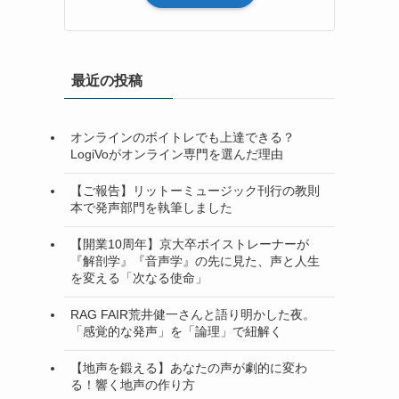
最近の投稿
オンラインのボイトレでも上達できる？
LogiVoがオンライン専門を選んだ理由
【ご報告】リットーミュージック刊行の教則
本で発声部門を執筆しました
【開業10周年】京大卒ボイストレーナーが
『解剖学』『音声学』の先に見た、声と人生
を変える「次なる使命」
RAG FAIR荒井健一さんと語り明かした夜。
「感覚的な発声」を「論理」で紐解く
【地声を鍛える】あなたの声が劇的に変わ
る！響く地声の作り方