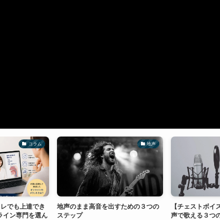
コラム
地声
トレでも上達でき
地声のまま高音を出すための３つの
【チェストボイ
ンライン専門を選ん
ステップ
声で歌える３つ