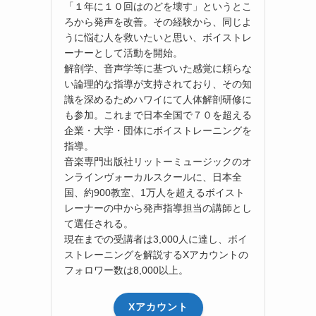
「１年に１０回はのどを壊す」というとこ
ろから発声を改善。その経験から、同じよ
うに悩む人を救いたいと思い、ボイストレ
ーナーとして活動を開始。
解剖学、音声学等に基づいた感覚に頼らな
い論理的な指導が支持されており、その知
識を深めるためハワイにて人体解剖研修に
も参加。これまで日本全国で７０を超える
企業・大学・団体にボイストレーニングを
指導。
音楽専門出版社リットーミュージックのオ
ンラインヴォーカルスクールに、日本全
国、約900教室、1万人を超えるボイスト
レーナーの中から発声指導担当の講師とし
て選任される。
現在までの受講者は3,000人に達し、ボイ
ストレーニングを解説するXアカウントの
フォロワー数は8,000以上。
Xアカウント