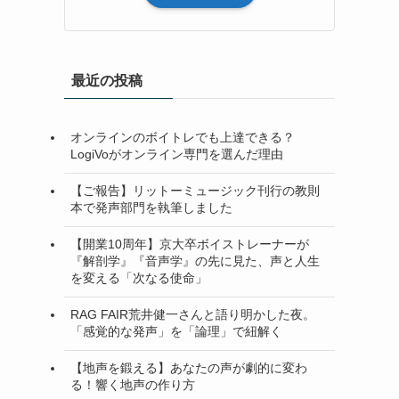
最近の投稿
オンラインのボイトレでも上達できる？
LogiVoがオンライン専門を選んだ理由
【ご報告】リットーミュージック刊行の教則
本で発声部門を執筆しました
【開業10周年】京大卒ボイストレーナーが
『解剖学』『音声学』の先に見た、声と人生
を変える「次なる使命」
RAG FAIR荒井健一さんと語り明かした夜。
「感覚的な発声」を「論理」で紐解く
【地声を鍛える】あなたの声が劇的に変わ
る！響く地声の作り方