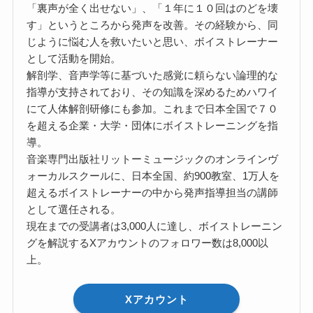
「裏声が全く出せない」、「１年に１０回はのどを壊
す」というところから発声を改善。その経験から、同
じように悩む人を救いたいと思い、ボイストレーナー
として活動を開始。
解剖学、音声学等に基づいた感覚に頼らない論理的な
指導が支持されており、その知識を深めるためハワイ
にて人体解剖研修にも参加。これまで日本全国で７０
を超える企業・大学・団体にボイストレーニングを指
導。
音楽専門出版社リットーミュージックのオンラインヴ
ォーカルスクールに、日本全国、約900教室、1万人を
超えるボイストレーナーの中から発声指導担当の講師
として選任される。
現在までの受講者は3,000人に達し、ボイストレーニン
グを解説するXアカウントのフォロワー数は8,000以
上。
Xアカウント