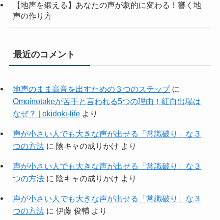
【地声を鍛える】あなたの声が劇的に変わる！響く地
声の作り方
最近のコメント
地声のまま高音を出すための３つのステップ
に
Omoinotakeが苦手と言われる5つの理由！紅白出場は
なぜ？ | okidoki-life
より
声が小さい人でも大きな声が出せる「常識破り」な３
つの方法
に
陰キャの成りかけ
より
声が小さい人でも大きな声が出せる「常識破り」な３
つの方法
に
陰キャの成りかけ
より
声が小さい人でも大きな声が出せる「常識破り」な３
つの方法
に
伊藤 俊輔
より